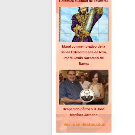
Cerámica «Ciudad de Talavera»
Mural conmemorativo de la
Salida Extraordinaria de Ntro.
Padre Jesús Nazareno de
Baena
Despedida párroco D.José
Martínez Jordano
Ver más destacados