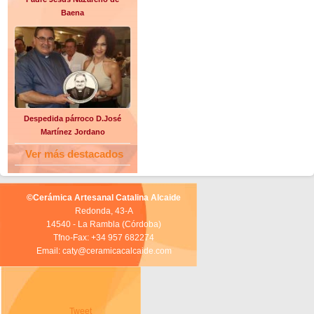
Baena
Despedida párroco D.José
Martínez Jordano
Ver más destacados
©Cerámica Artesanal Catalina Alcaide
Redonda, 43-A
14540 - La Rambla (Córdoba)
Tfno-Fax: +34 957 682274
Email: caty@ceramicacalcaide.com
Tweet