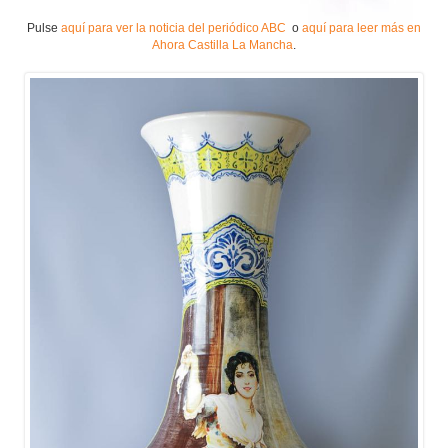
Pulse
aquí para ver la noticia del periódico ABC
o
aquí para leer más en
Ahora Castilla La Mancha
.