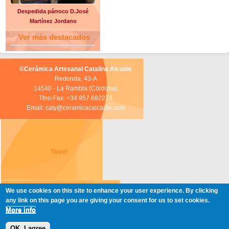
Despedida párroco D.José
Martínez Jordano
Ver más destacados
©Cerámica Artesanal Catalina Alcaide
Redonda, 43-A
14540 - La Rambla (Córdoba)
Tfno-Fax: +34 957 682274
Email: caty@ceramicacalcaide.com
Tweet
We use cookies on this site to enhance your user experience. By clicking
any link on this page you are giving your consent for us to set cookies.
More info
OK, I agree