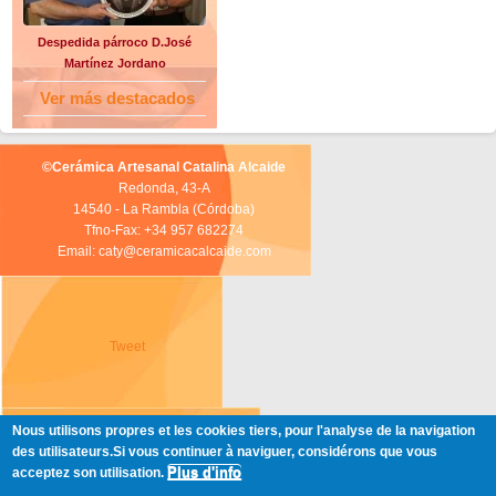
Despedida párroco D.José
Martínez Jordano
Ver más destacados
©Cerámica Artesanal Catalina Alcaide
Redonda, 43-A
14540 - La Rambla (Córdoba)
Tfno-Fax: +34 957 682274
Email: caty@ceramicacalcaide.com
Tweet
Nous utilisons propres et les cookies tiers, pour l'analyse de la navigation
des utilisateurs.Si vous continuer à naviguer, considérons que vous
Plus d'info
acceptez son utilisation.