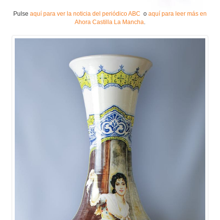
Pulse
aquí para ver la noticia del periódico ABC
o
aquí para leer más en
Ahora Castilla La Mancha
.