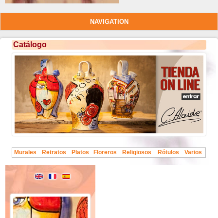
NAVIGATION
Catálogo
Murales
Retratos
Platos
Floreros
Religiosos
Rótulos
Varios