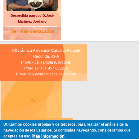
Despedida párroco D.José
Martínez Jordano
Ver más destacados
©Cerámica Artesanal Catalina Alcaide
Redonda, 43-A
14540 - La Rambla (Córdoba)
Tfno-Fax: +34 957 682274
Email: caty@ceramicacalcaide.com
Tweet
Utilizamos cookies propias y de terceros, para realizar el análisis de la
navegación de los usuarios. Si continúas navegando, consideramos que
Más información
aceptas su uso.