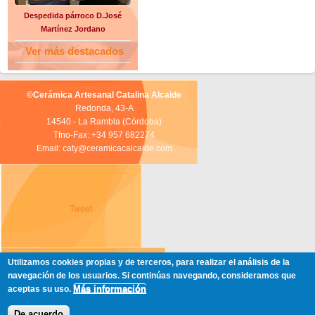
Despedida párroco D.José
Martínez Jordano
Ver más destacados
©Cerámica Artesanal Catalina Alcaide
Redonda, 43-A
14540 - La Rambla (Córdoba)
Tfno-Fax: +34 957 682274
Email: caty@ceramicacalcaide.com
Tweet
Utilizamos cookies propias y de terceros, para realizar el análisis de la
navegación de los usuarios. Si continúas navegando, consideramos que
Más información
aceptas su uso.
De acuerdo